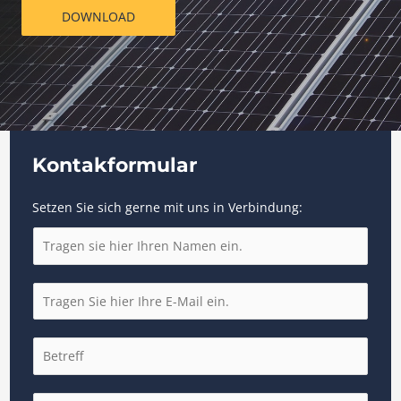
DOWNLOAD
Kontakformular
Setzen Sie sich gerne mit uns in Verbindung:
N
a
m
E
e
m
*
a
S
i
i
l
n