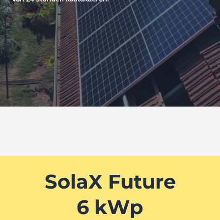
SolaX Future
6 kWp