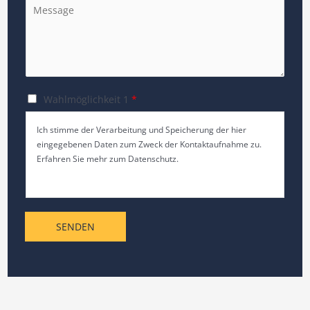
I
*
g
h
l
r
e
e
L
N
i
a
n
C
Wahlmöglichkeit 1
*
c
e
h
h
Ich stimme der Verarbeitung und Speicherung der hier
T
e
r
eingegebenen Daten zum Zweck der Kontaktaufnahme zu.
e
c
i
Erfahren Sie mehr zum Datenschutz.
x
k
c
t
b
h
o
t
x
*
SENDEN
e
s
*