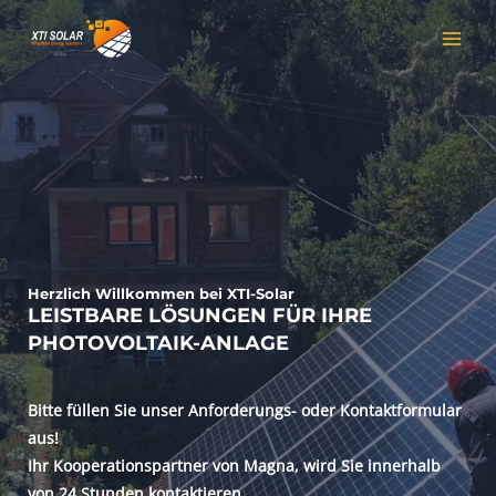
Zum
MAI
Inhalt
MEN
springen
Herzlich Willkommen
bei XTI-Solar
LEISTBARE LÖSUNGEN FÜR IHRE
PHOTOVOLTAIK-ANLAGE
Bitte füllen Sie unser Anforderungs- oder Kontaktformular
aus!
Ihr Kooperationspartner von Magna, wird Sie innerhalb
von 24 Stunden kontaktieren.