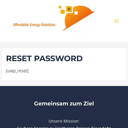
Zum
MAI
Inhalt
MEN
springen
RESET PASSWORD
[uwp_reset]
Gemeinsam zum Ziel
Unsere Mission: