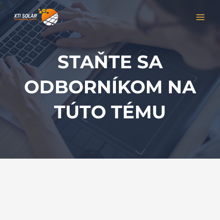
Preskočiť
MAI
na
MEN
obsah
STAŇTE SA
ODBORNÍKOM NA
TÚTO TÉMU