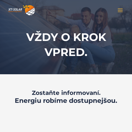
Preskočiť
MAI
na
MEN
obsah
VŽDY O KROK
VPRED.
Zostaňte informovaní.
Energiu robíme dostupnejšou.