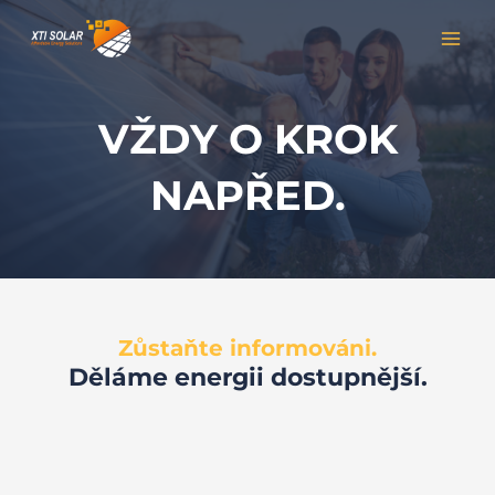
Přeskočit
MAI
na
MEN
obsah
VŽDY O KROK
NAPŘED.
Zůstaňte informováni.
Děláme energii dostupnější.