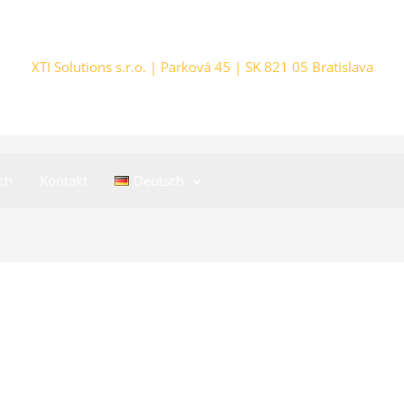
XTI Solutions s.r.o. |
Parková 45 | SK
821 05 Bratislava
ch
Kontakt
Deutsch