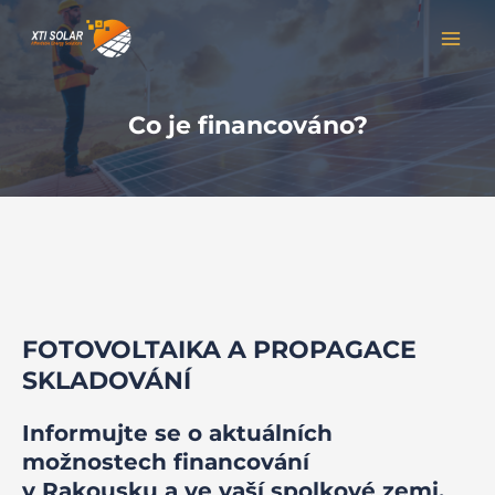
Přeskočit
MAI
na
MEN
obsah
Co je financováno?
FOTOVOLTAIKA A PROPAGACE
SKLADOVÁNÍ
Informujte se o aktuálních
možnostech financování
v Rakousku a ve vaší spolkové zemi.