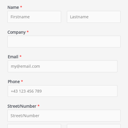
Name
*
F
L
i
Company
*
a
r
s
s
t
t
Email
*
Phone
*
Street/Number
*
A