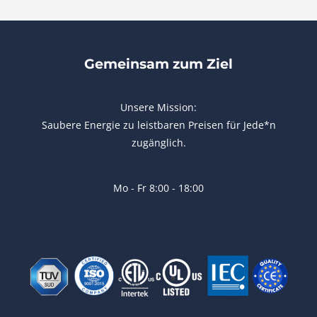
o
r
n
r
m
d
P
a
Gemeinsam zum Ziel
s
s
w
Unsere Mission:
o
r
Saubere Energie zu leistbaren Preisen für Jede*n
d
zugänglich.
Mo - Fr 8:00 - 18:00